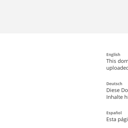
English
This dom
uploaded
Deutsch
Diese Do
Inhalte h
Español
Esta pág