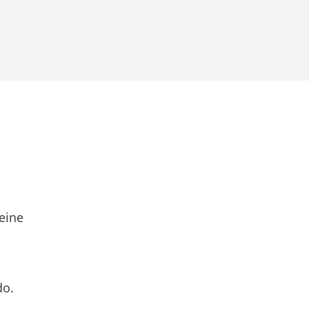
eine
do.